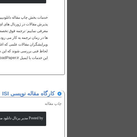
خدمات بخش چاپ مقاله دانلودپیپ
پذیرش مقالات در ژورنال های ای 
معرفی نماییم: ترجمه فوق تخص
ها در زمان ترجمه به کار می رو
ویرایشگران مقالات علمی که اغلب
لحاظ فنی بررسی شوند که این سر
این خدمات با ایمیل isi@DownloadPaper.ir در تماس باشید.
کارگاه مقاله نویسی ISI
چاپ مقاله
Posted by مدیر پرتال دانلود مقالات علمی