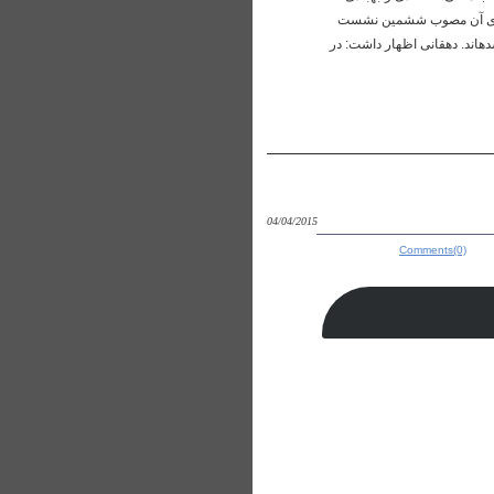
فه های آن مصوب ششمین نشست
­اند. دهقانی اظهار داشت: در
04/04/2015
Comments(0)