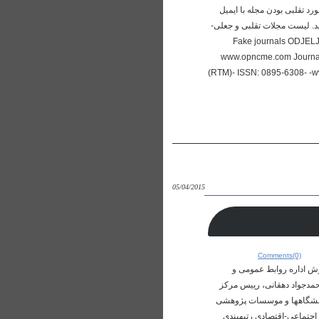
رد تقلبی بودن مجله با ایمیل
 ملاحظه کنید. لیست مجلات تقلبی و جعلی-
Fake journals ODJE
www.opncme.com Journal
(RTM)- ISSN: 0895-6308- -
05/04/2015
Comments(0)
 اعلام نمود به گزارش اداره روابط عمومی و
علوم و فناوری، دکتر محمدجواد دهقانی، رییس مرکز
IS) اعلام کرد: ISC برای چهارمین سال متوالی دانشگاه­ها و موسسات پژوهشی
 و فعالیت­های اجتماعی-اقتصادی رتبه­بندی