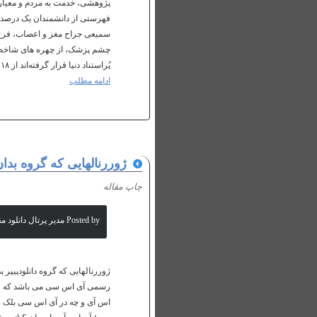
پژوهشی، خدمت به مردم و معیاره
سمیعی جراح مغز و اعصاب، فرخ ع
پُراستناد دنيا قرار گرفته‌اند از ۱۸ نفر به ۲۵ نفر افزايش يافته که اسامی آنها ذکر شده است. پروفسور سميعي برترين دانشمند و...
ادامه مطلب
ژوررنالهایی که گروه بدا
چاپ مقاله
Posted by مدیر پرتال دانلود مقالات علمی
ژوررنالهایی که گروه دانلودپیپ
رسمی آی اس سی می باشد که وزار