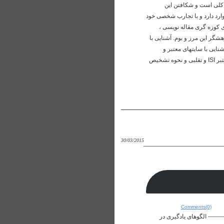
موضوعات کلی است و شکافتن این
ارد دارد و با تجارب شخصی خود
ی کوزه گری مقاله نویسی ،
گر این مرز و بوم. آشنایی با
نایی با سایتهای معتبر و
شناخت آنها از سایتهای نامعتبر آشنایی با روش اصولی نگارش مقالات ISI، ISC و ... به صورت جزء به جزء آشنایی با مجلات معتبر ISI و تقلبی و نحوه تشخیص
30/03/2015
Comments(0)
ی محورهای همایش---------------- الگوهای یادگیری در