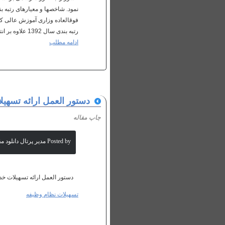
نمود. شاخص­ها و معیارهای رتبه
فوق­العاده وزاری آموزش عالی ک
رتبه­ بندی سال 1392 علاوه بر انتشار امتیازات کل و رتبه هر دانشگاه، امتیازات دانشگاه­ها و موسسات در معیار...
ادامه مطلب
دستور العمل ارائه تسهیل
چاپ مقاله
Posted by مدیر پرتال دانلود مقالات علمی
دستور العمل ارائه تسهیلات خد
تسهیلات نظام وظیفه