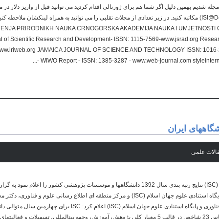
له شدیم بهمین دلیل اگر شما هم برای ژورنالی اقدام کردید می توانید قبل از واریز دلار در مو
های موسسه (ISI@DownloadPaper.ir) مکاتبه کنید. در زیر تعدادی از مجلات تقلبی را می توانید به همراه لینکشان
LJENJA PRIRODNIKH NAUKA CRNOGORSKA AKADEMIJA NAUKA I UMJETNOSTI GL
 of Scientific Research and Development- ISSN: 1115-7569-www.jsrad.org Rese
www.iriweb.org JAMAICA JOURNAL OF SCIENCE AND TECHNOLOGY ISSN: 1016-205
WIWO Report - ISSN: 1385-3287 - www.web-journal.com styleinternati
پایگاه استنادی علوم جهان اسلام (ISC) نتایج رتبه­ بندی سال 1392 دانشگاهها و موسسات پژوهشی کشور را
همکاری های علمی بین المللی پایگاه استنادی علوم جهان اسلام (ISC) و مرکز منطقه ای اطلاع رسانی 
منطقه ای اطلاع رسانی علوم و فناوری و پایگاه استنادی علوم جهان اسلام (C
کشور را به صورت رسمی بر اساس 23 شاخص در قالب 5 معیار کلی پژوهش، آموزش، وجهه بین­المللی، تسهیلات