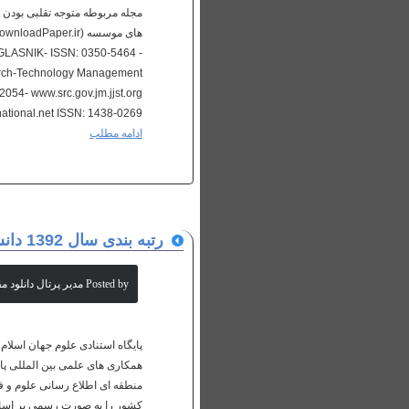
مجله مربوطه متوجه تقلبی بودن مج
ASNIK- ISSN: 0350-5464 -
arch-Technology Management
4- www.src.gov.jm.jjst.org
onal.net ISSN: 1438-0269 -...
ادامه مطلب
رتبه­ بندی سال 1392 دانشگاههای ایران
Posted by مدیر پرتال دانلود مقالات علمی