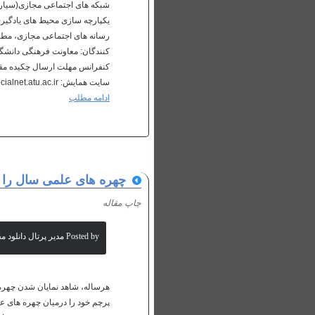
شبکه های اجتماعی مجازی(سیار، 
یکپارچه سازی محیط های یادگیر
رسانه های اجتماعی مجازی، مطال
کنندگان: معاونت فرهنگی دانشگا
سایت همایش: socialnet.atu.ac.ir تلفن تماس دبیرخانه: 88900021 آدرس دبیرخانه: تهران- کریم خان زند- نبش خیابان شهید عضدی-...
ادامه مطلب
چهره های علمی سال را 
چاپ مقاله
Posted by مدیر پرتال دانلود مقالات علمی
هرساله، شاهد نمایان شدن چهره 
پرچم خود را درمیان چهره های ع