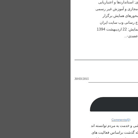
ستانداردها و اعتباریابی
 مجازی و آموزش غیر رسمی
محورهای همایش برگزار
اع رسانی وب سایت ایران
کنفرانس مهلت ارسال چکیده مقالات: 15 فروردین 1394 مهلت ارسال متن کامل مقالات: 15 فروردین 1394 تاریخ برگزاری همایش: 22 اردیبهشت 1394
30/03/2015
Comments(0)
 و خدمت به مردم توانسته اند
ی که گذشت براساس فعالیت های