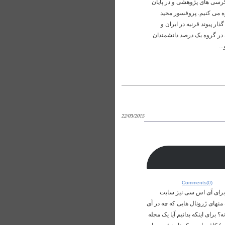
کرسی های پژوهشی و در پایان
 درصد برتر علوم پزشکی کشور براساس نظام رتبه‌بندی ESI -‌ Essential Science Indicators اشاره می کنیم. پروفسور مجید
 پیوند قرنیه در ایران و
زشکی کشور که در گروه یک درصد دانشمندان
22/03/2015
Comments(0)
و برای آی اس سی نیز سایت
نهای ژرونال هایی که چه در آی
اشند چگونه بدانیم که یک مجله در ISI ایندکس شده است یا نه؟ برای اینکه بدانیم آیا یک مجله