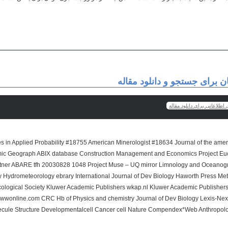
 برای جستجو و دانلود مقاله
اطلاعاتی براي دانلود مقاله
s in Applied Probability #18755 American Minerologist #18634 Journal of the ameri
c Geograph ABIX database Construction Management and Economics Project Eucli
ner ABARE tfh 20030828 1048 Project Muse – UQ mirror Limnology and Oceanogr
y Hydrometeorology ebrary International Journal of Dev Biology Haworth Press M
cological Society Kluwer Academic Publishers wkap.nl Kluwer Academic Publishers
 lwwonline.com CRC Hb of Physics and chemistry Journal of Dev Biology Lexis-Nexi
cule Structure Developmentalcell Cancer cell Nature Compendex*Web Anthropolog