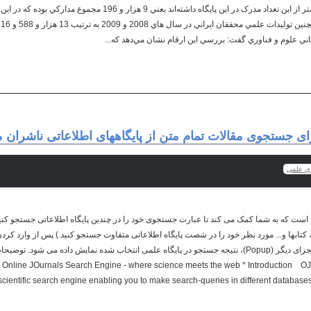
ي علوم و فناوري گفت: بررسي اين ارقام نشان مي‌دهد که...
 جستجوی مقالات تمام متن از پایگاههای اطلاعاتی ناشران م
ی علمی
ت که به شما کمک می کند تا عبارت جستجوی خود را در چندین پایگاه اطلاعاتی جستجو کنید
ا، کتابها و... مورد نظر خود را در شصت پایگاه اطلاعاتی متفاوت جستجو کنید.) پس از وارد ک
پایگاه های علمی، در یک پنجره مجزای دیگر (Popup)، نتیجه جستجو در پایگاه علمی انتخاب شده نمایش داده می 
line JOurnals Search Engine - where science meets the web * Introduction OJ
scientific search engine enabling you to make search-queries in different databases