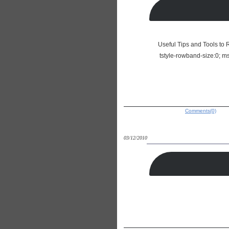
100 Useful Tips and Tools
tstyle-rowband-size:0; ms
Comments(0)
03/12/2010