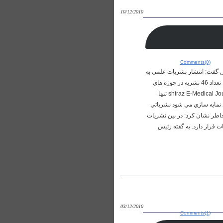
10/12/2010
Comments(0)
 پايگاه استنادي اسكوپوس گفت: انتشار نشريات علمي به
زبان انگليسي تأثير مثبت خود را براي حضور علمي ايران در عرصه هاي بين المللي به جا گذاشته است. دكتر 'جعفر مهراد' گفت: تعداد 46 نشريه در حوزه هاي
علوم پزشكي و رشته هاي وابسته و 27 نشريه علمي در موضوعاتي به غير از رشته پزشكي چاپ و منتشر مي شود. نشريه shiraz E-Medical Jounal تنها
س نمايه سازي مي شود نشرياتي
گاه صنعتي شريف است. مهراد خاطر نشان كرد: در بين نشريات
 قرار دارد. به گفته رئيس
03/12/2010
Comments(1)