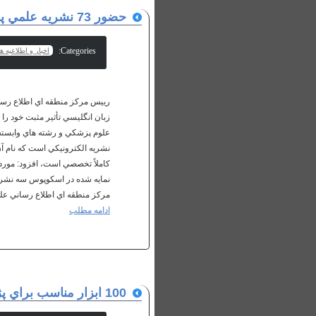
حضور 73 نشريه علمي پژوهشي ايران در پايگاه استنادي اسكوپوس
Categories:
اخبار و اطلاعیه ها
نشريه الكترونيكي است كه نام آ
نمايه شده در اسكوپوس سه نشريه 
مركز منطقه اي اطلاع رساني علوم و فناوري، نشريه Veterinary Research
ادامه مطلب
100 ابزار مناسب براي پژوهش با کمک وب