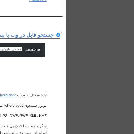
ادامه مطلب
جستجو فایل در وب با پ
Categories:
معرفي سايتهاي م
آیا تا به حال به سایت
hereisdoc
موتور جستجوی whereisdoc موتور جستجوی جالبی است که بدنبال فایل های
AI ،PS ،DWF، SWF، KML، KMZ
میگردد و به شما کمک می کند تا فا
انجام داد . خوب حق با شماست ا