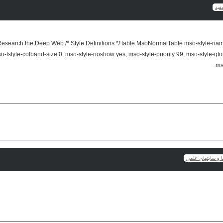
فيد
 to Research the Deep Web /* Style Definitions */ table.MsoNormalTable mso-style-n
o-tstyle-colband-size:0; mso-style-noshow:yes; mso-style-priority:99; mso-style-qfo
ms
ها و سایتهای علمی