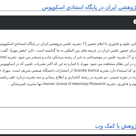
رييس مركز منطقه اي اطلاع رساني علوم و فناوري با اعلام حضور 73 نشريه علمي پژوهشي ايران در
ن در اين نظام مشاهده مي شود. مهراد با اشاره به اين كه اكثر نشريات علمي كه در اسكوپو
كاملاً تخصصي است، افزود: موردي كه استثناء دارد نشريه Scientia Iranica از انتشارات دانش
در حوزه شيمي ،دو نشريه در رشته كتابداري و اطلاع رساني و سه نشريه درباره علم رياضيات
Iranian Jounal of  تنها نشريه دامپزشكي...