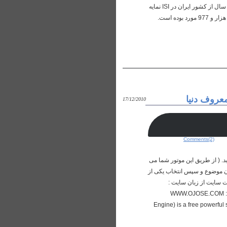
محققان ايراني در سال 2007 کمتر از اين تعداد مدرک در اين پايگاه داشته‌اند يعني 9 هزار و 196 مجموع مدارکي بوده که در اين سال از کشور ايران در ISI نمايه
شده است. وي اظهار داشت: همچنين توليدات علمي محققان ايراني در سال هاي 2008 و 2009 به ترتيب 13 هزار و 588 و 16 هزار و 977 مورد بوده است.
عروف دنیا
17/12/2010
Comments(2)
. ( از طریق این موتور شما می
ردن موضوع و سپس انتخاب یکی از
شود. توضیحات سایت از زبان سایت :
WWW.OJOSE.COM : On
Engine) is a free powerful 