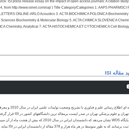
rce: ISI press release essay on the impact of open access journals: A citation stud
, from http://www.isinet.com/oaj/ ) Title Category/Categories 1. AAPS PHARMSC
TERS ONLINE-ARLO Acoustics 3. ACTA BIOCHIMICA POLONICA Biochemistry & 
Sciences Biochemistry & Molecular Biology 5. ACTA CHIMICA SLOVENICA Chemistry
Chemistry, Analytical 7. ACTA HISTOCHEMICA ET CYTOCHEMICA Cell Biolog
مقاله ISI
جام جم آنلاين: رئيس مرکز منط
گفت: سه دانشگاه آزاد، دانشگاه تهران و
و 28 مورد مدرک در اين پاي