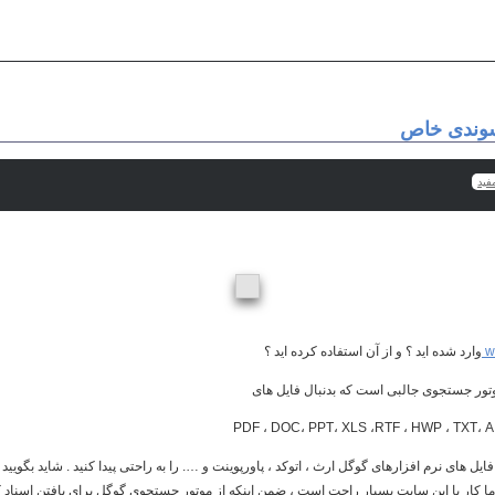
سوندی خاص
فيد
w
وارد شده اید ؟ و از آن استفاده کرده اید ؟
PDF ، DOC، PPT، XLS ،RTF ، HWP ، TXT، 
یل های نرم افزارهای گوگل ارث ، اتوکد ، پاورپوینت و …. را به راحتی پیدا کنید . شاید بگویید 
ما کار با این سایت بسیار راحت است ، ضمن اینکه از موتور جستجوی گوگل برای یافتن اسناد