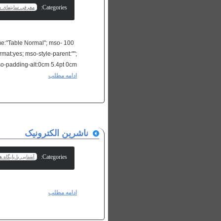
Categories:
معرفي سايتهاي م
ame:"Table Normal"; mso-
rmat:yes; mso-style-parent:"";
o-padding-alt:0cm 5.4pt 0cm...
ادامه مطلب
ناشرین الکترونیک
Categories:
آشنایی با پایگاه 
ادامه مطلب