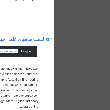
لیست سایتهای علمی جهان
Categories:
معرفي پایگاه های 
can medical informatics ass.
d sites American Journal of
aphy Australian Engineering
etapress RSNA Radiographics
 kluweronline.com Lippincott
s Current biology 18503 cell
y Oxford English Dictionary
Library of the...