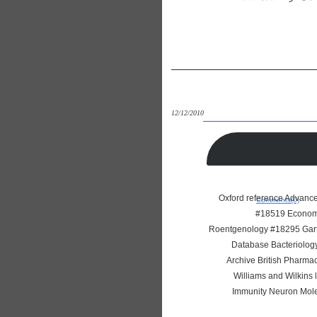
12/12/2010
Oxford reference Advance
Comments(0)
#18519 Economi
Roentgenology #18295 Gart
Database Bacteriolog
Archive British Pharma
Williams and Wilkins
Immunity Neuron Mole