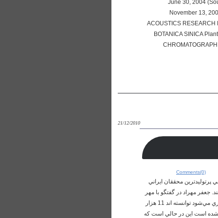
June 30, 2004 (Sou
November 13, 2004
ACOUSTICS RESEARCH LET
BOTANICA SINICA Plant 
CHROMATOGRAPHICA 
21/12/2010
Comments(0)
قه اي اطلاع رساني علم و فناوري با تشريح وضعيت توليدات علمي ايران در سال 2010 و معرفي پرتوليدترين محققان ايراني
 علوم پزشکي تهران در صدر ليست پرمقاله ترين دانشگاههاي کشور در ISI قرار گرفتند. جعفر مهراد در گفتگو با مهر
با بيان اين مطلب افزود: بررسي پايگاه WOS نشان مي‌دهد که دانشمندان ايراني در سال 2010 که بيش از هشت ماه از آن سپري مي‌شود توانسته ‌اند 11 هزار
گاه به ثبت برسانند که به طور متوسط در هر ماه هزار و 378 مقاله از دانشمندان ايراني در ISI نمايه شده است اين در حالي است که