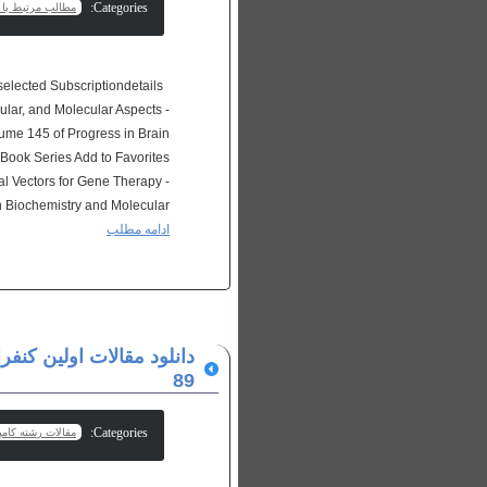
Categories:
مطالب مرتبط با پ
All -selected Subscriptiondetails
lular, and Molecular Aspects -
ume 145 of Progress in Brain
Book Series Add to Favorites
al Vectors for Gene Therapy -
Biochemistry and Molecular...
ادامه مطلب
89
Categories:
مقالات رشته کامپ