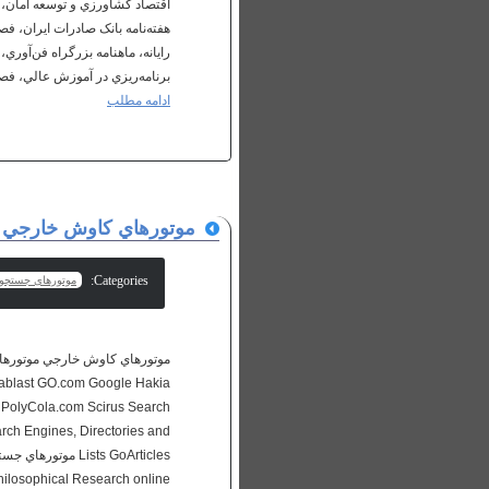
اقتصاد کشاورزي و توسعه امان،،
هفته‌نامه بانک صادرات ايران، فصل
رايانه، ماهنامه بزرگراه فن‌آوري
برنامه‌ريزي در آموزش عالي،...
ادامه مطلب
موتورهاي کاوش خارجي
Categories:
موتورهای جستجو
ablast GO.com Google Hakia
 PolyCola.com Scirus Search
 Engines, Directories and