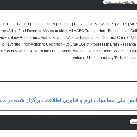
رتال دانلود مقالات علمی
D | E | F | G | H | I | J | K | L | M | N | O | P | Q | R | S | T | U | V | W | X | Y | Z | 0-9 | 
press Articlefeed Favorites Vol/Issue alerts All A ABC Transporters: Biochemical, Cel
nzymology Book Series Add to Favorites Acetylcholine in the Cerebral Cortex - Vol
to Favorites From Action to Cognition - Volume 164 of Progress in Brain Research 
lume 85 of Vitamins & Hormones Book Series Add to Favorites Adeno-Associated Vir
Volume 31 of Laboratory Techniques in 
یوتر