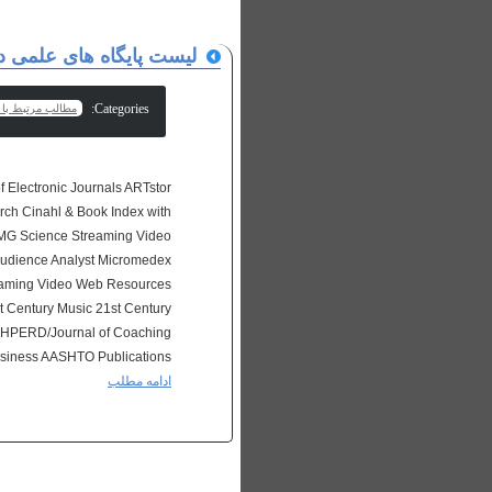
لیست پایگاه های علمی د
Categories:
مطالب مرتبط با پ
f Electronic Journals ARTstor
rch Cinahl & Book Index with
MG Science Streaming Video
Audience Analyst Micromedex
eaming Video Web Resources
 Century Music 21st Century
 AAHPERD/Journal of Coaching
iness AASHTO Publications...
ادامه مطلب