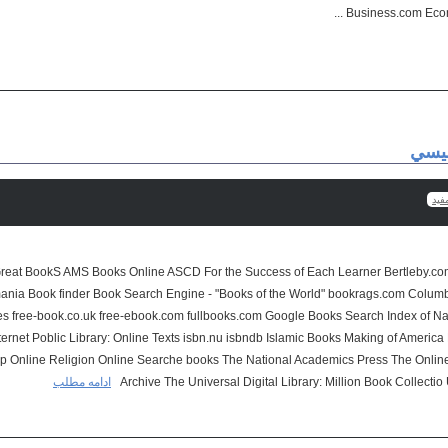
Business.com Econo
گليسي
فيد
کت abebooks Access the Great BookS AMS Books Online ASCD For the Success of Each Learner Bertleby.c
ania Book finder Book Search Engine - "Books of the World" bookrags.com Columb
s free-book.co.uk free-ebook.com fullbooks.com Google Books Search Index of Nat
ternet Poblic Library: Online Texts isbn.nu isbndb Islamic Books Making of Americ
ip Online Religion Online Searche books The National Academics Press The Onlin
ادامه مطلب
Archive The Universal Digital Library: Million Book Collect