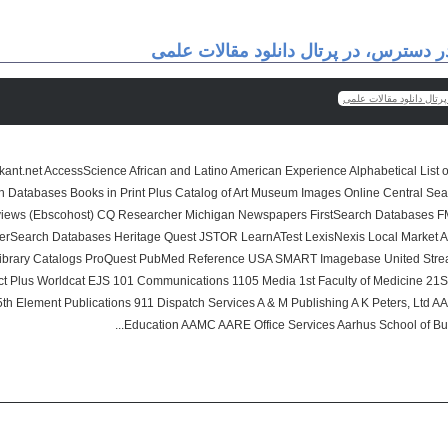
ر دسترس، در پرتال دانلود مقالات علمی
رتال دانلود مقالات علمی
ckant.net AccessScience African and Latino American Experience Alphabetical List o
h Databases Books in Print Plus Catalog of Art Museum Images Online Central Sea
iews (Ebscohost) CQ Researcher Michigan Newspapers FirstSearch Databases F
werSearch Databases Heritage Quest JSTOR LearnATest LexisNexis Local Market 
 Library Catalogs ProQuest PubMed Reference USA SMART Imagebase United Str
 Plus Worldcat EJS 101 Communications 1105 Media 1st Faculty of Medicine 21St
5th Element Publications 911 Dispatch Services A & M Publishing A K Peters, Ltd
Education AAMC AARE Office Services Aarhus School of Bus