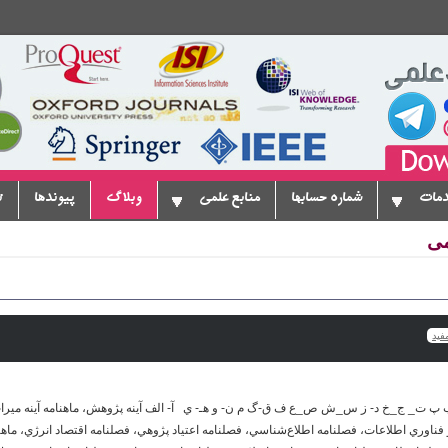
دمات
شماره حسابها
منابع علمی
وبلاگ
پیوندها
ت
می
فيد
ب پ ت_ ج_خ د- ز س_ش ص_ع ف ق-گ م ن- و هـ- ي آ- الف آينه پژوهش، ماهنامه آينه ميراث
 فناوري اطلاعات، فصلنامه اطلاع‌شناسي، فصلنامه اعتياد پژوهي، فصلنامه اقتصاد انرژي، ماهنام