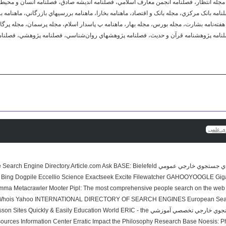
 مجله انتظار، فصلنامه انجمن معارف اسلامي، فصلنامه انديشه صادق، فصلنامه انسان و محيط
نامه بانک مرکزي، مجله بانک و اقتصاد، ماهنامه بخارا، ماهنامه بررسيهاي بازرگاني، ماهنامه بر
، هفته‌نامه بشارت، مجله بورس، مجله بهار، ماهنامه پ پاسدار اسلام، مجله پرسمان، مجله پرگا
 فصلنامه پژوهشنامه قرآن و حديث، فصلنامه پژوهشهاي روان‌شناسي، فصلنامه پژوهشي، فصلنا
ی علمی
موتورها AltaVista Aolsearch Article Search Engine Directory.Article.com Ask BASE: Bielefeld
Bing Dogpile Eccellio Science Exactseek Excite Filewatcher GAHOOYOOGLE Gig
mma Metacrawler Mooter Pipl: The most comprehensive people search on the web
 Whois Yahoo INTERNATIONAL DIRECTORY OF SEARCH ENGINES European Search
موتورهاي  Education planet: Find Lesson Sites Quickly & Easily Education World ERIC - the