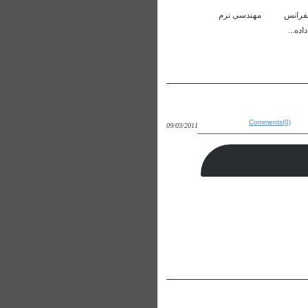
م و فناوري اطلاعات برگزار شده در ماهشهر در 12-13 اسفند 89 موضوعات کنفرانس مهندسی نرم
 داده
Comments(0)
09/03/2011