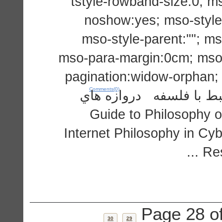
tstyle-rowband-size:0; ms
noshow:yes; mso-style-
mso-style-parent:""; m
mso-para-margin:0cm; mso-
pagination:widow-orphan; f
Comments(0)
New Roman","serif"; ه دروازه هاي
اطلاعاتي و كتابخانه هاي مجازي: Guide to Philos
Internet Philosophy in C
Res
Page 28 o
30
29