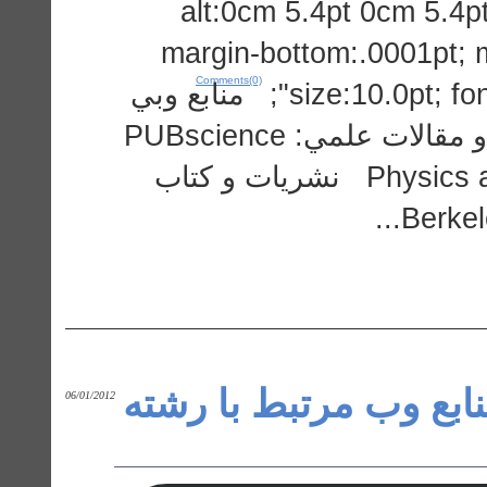
alt:0cm 5.4pt 0cm 5.4p
margin-bottom:.0001pt; 
Comments(0)
size:10.0pt; font-family:"Times New Roman","serif"; منابع وبي
مرتبط با فيزيك پايگاه هاي اطلاعاتي و مقالات علمي: PUBscience
Physics and energy-related abstracts (Free) نشريات و كتاب
نابع وب مرتبط با رشته
06/01/2012