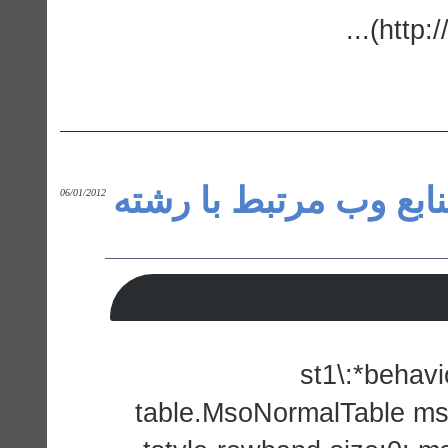
(http:
نابع وب مرتبط با رشته
06/01/2012
st1\:*behavio
table.MsoNormalTable ms