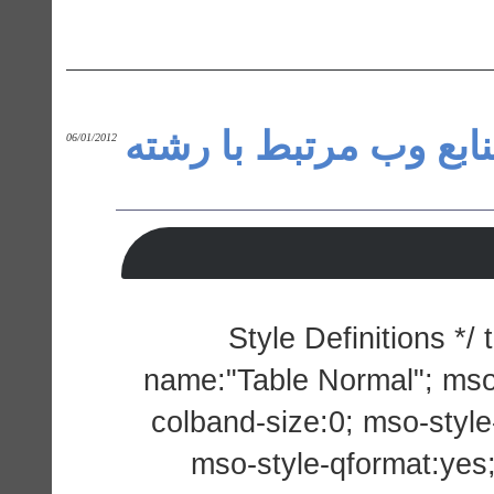
نابع وب مرتبط با رشته
06/01/2012
/* Style Definitions
name:"Table Normal"; mso-
colband-size:0; mso-style
mso-style-qformat:yes;