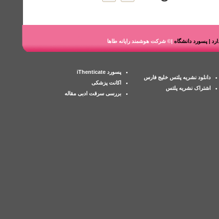
ندارد | پسورد دانشگاه
|© شرکت هوشمند رایانه طاها
پسورد iThenticate
دانلود نشریه پلتس خلیج فارس
اکانت پزشکی
اشتراک نشریه پلتس
بررسی سرقت ادبی مقاله