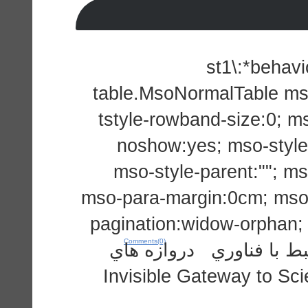
st1\:*behavio
table.MsoNormalTable ms
tstyle-rowband-size:0; ms
noshow:yes; mso-style-
mso-style-parent:""; m
mso-para-margin:0cm; mso-
pagination:widow-orphan; f
Comments(0)
New Roman","serif"; ري دروازه هاي
اطلاعاتي و كتابخانه هاي مجازي: Invisible Gateway t