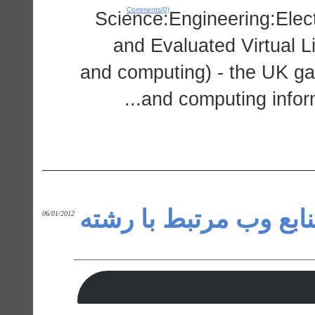
Comments(0)
Science:Engineering:Elec
and Evaluated Virtual L
and computing) - the UK ga
and computing informa
نابع وب مرتبط با رشته
06/01/2012