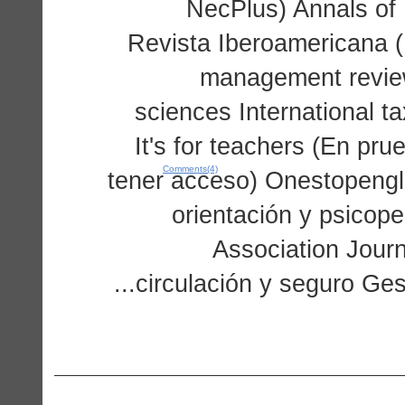
NecPlus) Annals of 
Revista Iberoamericana (
management review 
sciences International t
It's for teachers (En pr
Comments(4)
tener acceso) Onestopengl
orientación y psico
Association Journ
circulación y seguro Gesti