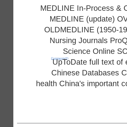
MEDLINE In-Process & Ot
MEDLINE (update) O
OLDMEDLINE (1950-196
Nursing Journals Pro
Science Online S
Comments(2)
UpToDate full text o
Chinese Databases Ch
health China's important c