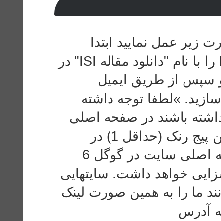
رت زیر عمل نمایید ابتدا
آدرس http://www.DownloadPaper.ir را با نام "دانلود مقاله ISI" در
و سپس از طریق ایمیل
Info@DownloadPaper.ir »لطفا توجه داشته
تهایی که رنک 5 به بالا داشته باشند در صفحه اصلی
قرار میگیرند مابقی لینکها با کمتر از این پیج رنک (حداقل 1) در
صفحه پیوندها قرار میگیرند. رنک صفحه اصلی سایت در گوگل 6
سزایی خواهد داشت. سایتهایی
5 هستند می توانند ما را به همین صورت لینک
به آدرس