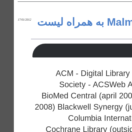
پسورد دانشگاه Malmö University به همراه لیست
17/01/2012
ACM - Digital Librar
Society - ACSWeb An
BioMed Central (april 20
2008) Blackwell Synergy (j
Columbia Internat
Cochrane Library (outs