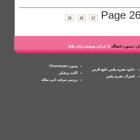
Page 26
29
28
27
ندارد | پسورد دانشگاه
|© شرکت هوشمند رایانه طاها
پسورد iThenticate
دانلود نشریه پلتس خلیج فارس
اکانت پزشکی
اشتراک نشریه پلتس
بررسی سرقت ادبی مقاله