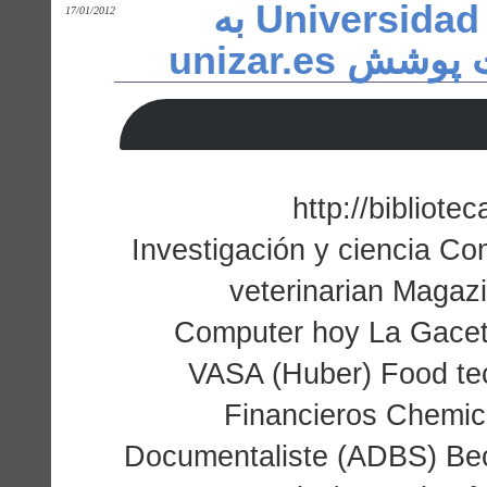
پسورد دانشگاه Universidad de Zaragoza به
17/01/2012
 تحت پوشش
http://bibliot
Investigación y ciencia Co
veterinarian Magazin
Computer hoy La Gaceta 
VASA (Huber) Food te
Financieros Chemica
Documentaliste (ADBS) Bec