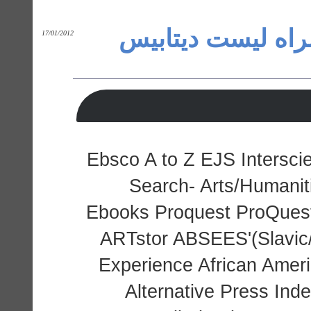
پسورد دانشگاه stetson ست دیتابیس
17/01/2012
Ebsco A to Z EJS Interscie
Search- Arts/Humani
Ebooks Proquest ProQues
ARTstor ABSEES'(Slavic/
Experience African Amer
Alternative Press Ind