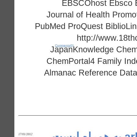
EBSCOhost Ebsco E
Journal of Health Pro
PubMed ProQuest BiblioL
http://www.18th
Comments(0)
JapanKnowledge ChemP
ChemPortal4 Family Inde
Almanac Reference Datab
پسورد دانشگاه arkansas State به همراه لیست
17/01/2012