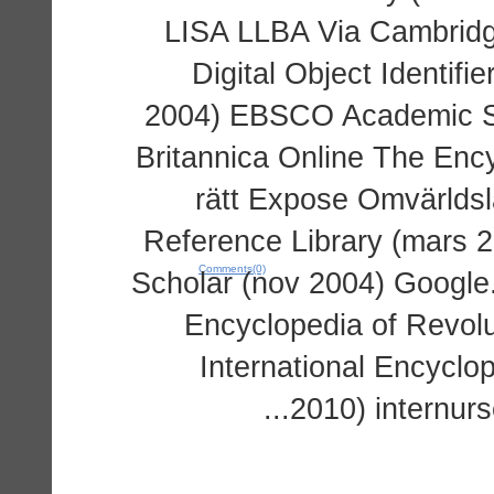
LISA LLBA Via Cambridge
Digital Object Identifie
2004) EBSCO Academic Se
Britannica Online The Ency
rätt Expose Omvärldsla
Reference Library (mars 
Comments(0)
Scholar (nov 2004) Google
Encyclopedia of Revolu
International Encyclo
2010) internurs