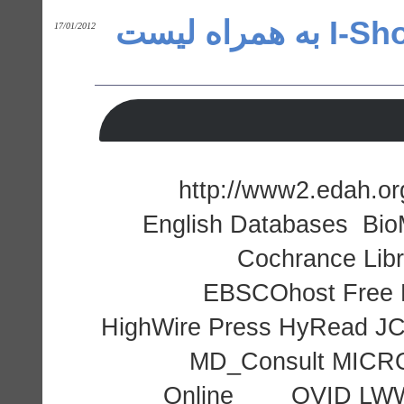
پسورد دانشگاه I-Shou University به همراه لیست
17/01/2012
http://www2.edah.o
English Databases Bio
Cochrance Libr
EBSCOhost Free M
HighWire Press HyRead JC
MD_Consult MICRO
Online OVID LWW Co