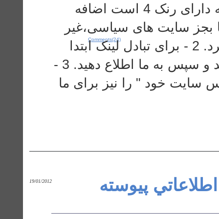
DownloadPaper.Paak-mech.com که دارای رنک 4 است اضافه
ینک همه سایتها بجز سایت های سیاسی،غیر
Comments(24)
اخلاقی و شرکت های هرمی قرار میگیرد. 2 - برای تبادل لینک ابتدا
شما لینک ما را در سایت خود قرار دهید و سپس به ما اطلاع دهید. 3 -
س سایت خود " را نیز برای ما
اطلاعاتي پيوسته
19/01/2012