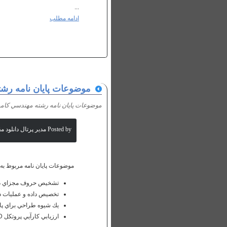
...
ادامه مطلب
موضوعات پايان نامه رشته
موضوعات پايان نامه رشته مهندسي كامپيو
Posted by مدیر پرتال دانلود مقالات علمی
موضوعات پایان نامه مربوط به
تشخيص‌ حروف‌ مجزاي‌ دست
تخصيص داده و عمليات در
يك شيوه طراحي براي پاي
ارزيابي كارآيي پروتكل CSMA/CD براي انتقال صوت و داده بصورت يكپارچه و پياده سازي نرم افزار مربوطه بر روي محيط ETHERNET LAN....