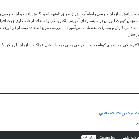
یریت دانش سازمان-بررسی رابطه آموزش از طريق تلفن‏همراه و نگرش دانشجويان- بررسی 
 - سنجش کیفیت آموزش در سیستم های آموزش الکترونيکی و استفاده از داده کاوی جهت افز
يانه‌ای بر نگرش و پيشرفت تحصیلی دانش‌آموزان - -بررسی موانع استفاده بهینه از فن اوری 
ته مديريت صنعتي
تي
Categories:
پایان نامه