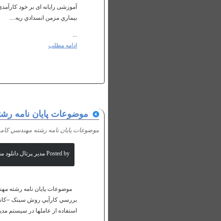
آموزشی رایانه ای بر خود کارآمدی 
بيماري مزمن انسدادي ريه....
...
ادامه مطلب
موضوعات پايان نامه رش
موضوعات پايان نامه رشته مهندسي كام
Posted by مدیر پرتال دانلود مقالات علمی
موضوعات پایان نامه رشته مه
بررسي کارآيي روش سينک –کانولو
استفاده از عاملها در سيستم مدير