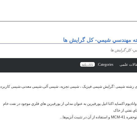
ته مهندسي شيمي- کل گرايش ها
ي- کل گرايش ها
Categories:
پایان نامه
های رشته شیمی
؛
گرایش
شیمی فیزیک
، شیمی تجزیه، شیمی آلی،شیمی معدنی،شیمی کاربردی
اناديوم اکسايد اکتا اتيل پورفيرين به عنوان مدلي از پورفيرين هاي فلزي موجود در نفت خام
ي نفتي از خاک
تثبيت آنزيم‌ها...