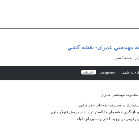
ته مهندسي عمران- نقشه كشي
ان- نقشه كشي
Categories:
پایان نامه
ه مجموعه مهندسی عمران
تماتيك در سيستم اطلاعات جغرافيايي
بازنگري نقشه هاي كادااستر تهيه شده بروش فتوگرامتري
 رقومي در توجيه داخلي و نسبي اتوماتيك...