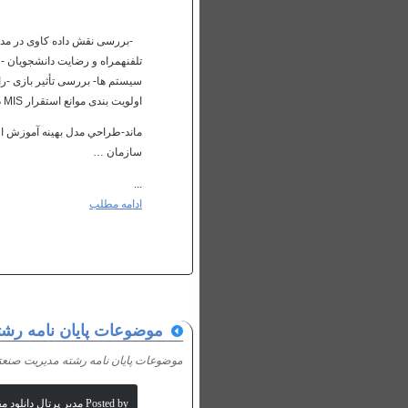
-بررسی نقش داده کاوی در مد
تلفن‏همراه و رضایت دانشجويان
سیستم ها- بررسی تأثير بازی -را
اولویت بندی موانع استقرار MIS در ساز
سازمان …
...
ادامه مطلب
موضوعات پايان نامه رش
موضوعات پايان نامه رشته مديريت صنع
Posted by مدیر پرتال دانلود مقالات علمی