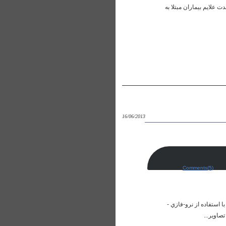
ت علايم بيماران مبتلا به
16/06/2013
Comments(5)
استفاده از نرو-فازي -
صاوير...