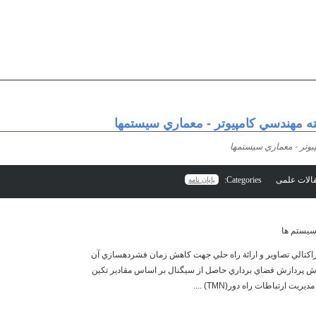
ه مهندسي كامپيوتر - معماري سيستمها
يوتر - معماري سيستمها
Categories:
پایان نامه
سیستم ها
ش پردازش فضاي برداري حاصل از سيگنال بر اساس مقادير تكين
ارتباطات‌ راه‌ دور(TMN) ....