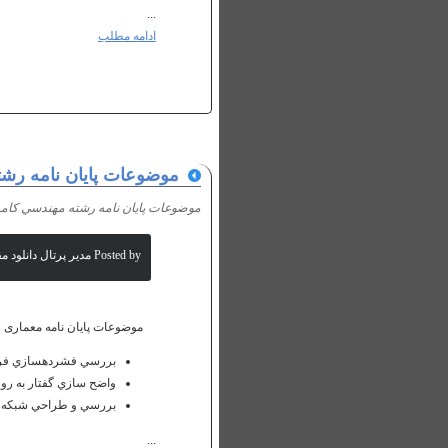
...
ادامه مطلب
موضوعات پايان نامه رشت
موضوعات پايان نامه رشته مهندسي كامپ
Posted by مدیر پرتال دانلود مقالات علمی
موضوعات پایان نامه معماری 
بررسي فشرده‎سازي فراكتالي تصاوير و ارائة راه حلي جهت كاهش زمان فشرده‎سازي آن
واضح سازي گفتار به رو
بررسي و طراحي شبكه مديريت 
...