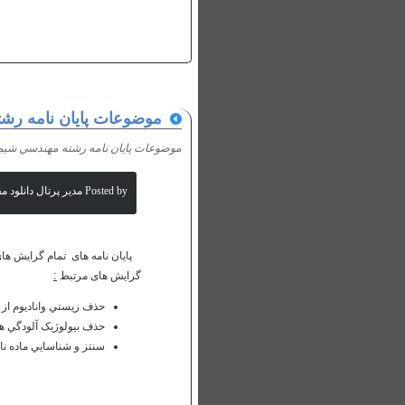
موضوعات پايان نامه رش
موضوعات پايان نامه رشته مهندسي شيم
Posted by مدیر پرتال دانلود مقالات علمی
پایان نامه های تمام گرایش 
:
گرایش های مرتبط
حذف زيستي واناديوم از و
حذف بيولوژيک آلودگي ها
سنتز و شناسايي ماده نانوحفره 41-MCM و استفاده از آن در 