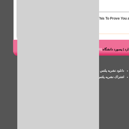
Solve This To Prove You a
ندارد | پسورد دانشگاه
|© شرکت هوشمند رایانه طاها
پسورد iThenticate
دانلود نشریه پلتس خلیج فارس
اکانت پزشکی
اشتراک نشریه پلتس
بررسی سرقت ادبی مقاله