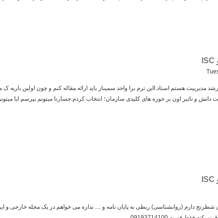
Tues
جوی ترم ۳ کارشناشی ارشد مدیرییت هستم استاد.ااین ترم برا واحد سمینار باید ارائه مقاله کنم و چون اولین با
انش و تاثیر اون بر حوزه های کلیدی سازمان؛ انتخاب کردم.جسارتا میتونم بپرسم ایا میتونم 
شطرنج دارم (روانشناسی) ربطی به پایان نامه و .... نداره می خواهم در یک مجله خارجی و ا
 فقط فوریه 09193714100