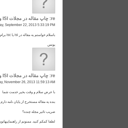
re: چاپ مقاله در مجلات ISI و ISC
ay, September 22, 2013 5:33:19 PM
باسلام خواستم یه مقاله در isi یا isc برام چاب کنین مقاله هم از خودتون باشه هزینش چقد میشه؟
یونس
re: چاپ مقاله در مجلات ISI و ISC
y, November 26, 2013 11:59:13 AM
با عرض سلام و وقت بخیر خدمت شما
بنده یه مقاله مستخرج از پایان نامه دارم که میخوام در یکی از مجلات isi چاپش کن
ضریب تاثیر مجله چنده؟
لطفا کمکم کنید. ممنونم از راهنماییهاتون