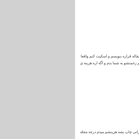
ریه ک مقاله قراره بنویسم و اسکپت کنم واقعا
زحمتشو به شما بدم و اگه اره هزینه ی
یرانی چاپ بشه هزینشم میدم درجه مجله