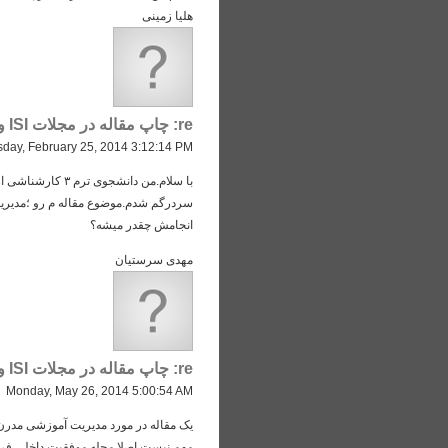
هلیا زمینی
re: چاپ مقاله در مجلات ISI و ISC
day, February 25, 2014 3:12:14 PM
با سلام.من دانش
سردرگم شدم.موضوع مقاله م رو ؛مدیریت د
انجامش چقدر میشه؟
مهدی سرستیان
re: چاپ مقاله در مجلات ISI و ISC
Monday, May 26, 2014 5:00:54 AM
یک مقاله در مورد مدیریت آموزشی مدرن 
مهم نیست اصلا مجله موفقیت داخلی فرق نمیکنه