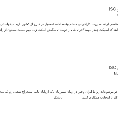
سی ارشد مدیریت کارافرینی هستم.وقصد ادامه تحصیل در خارج از کشور دارم..میخواستم ببینم
نه که ایمپکت چقدر مهمه؟چون یکی از دوستان میگفتن ایمکت زیاد مهم نیست..ممنون از راهن
Mo
ه در موضوعات رواط ایران وچین در زمان تیموریان ،که از پایان نامه استخراج شده دارم که