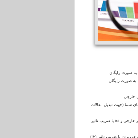
ای شما (جهت تبدیل مقالات
6. خلاصه سازی و استخراج مقاله isi و isc از پایان نامه شما به همراه سابمیت و اخذ پذیرش از یک ژورنال معتبر خارجی و isi با ضریب تاثیر
7. ویرایش تخصصی مقاله شما به صورت رایگان در صورت لزوم ، سابمیت و اخذ پذیرش از یک ژورنال معتبر خارجی و isi با ضریب تاثیر (IF)