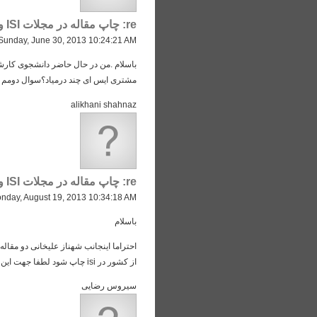
re: چاپ مقاله در مجلات ISI و ISC
Sunday, June 30, 2013 10:24:21 AM
باسلام .من در حال حاضر دانشجوی کارشنا
مشتری ایس ای چند درمیاد؟سوال دومم ای
alikhani shahnaz
re: چاپ مقاله در مجلات ISI و ISC
nday, August 19, 2013 10:34:18 AM
باسلام
احتراما اینجانب شهناز علیخانی دو مقال
از کشور در isi چاپ شود لطفا جهت این کار با اینجانب همکاری کنید. باتشکر
سیروس رضایی