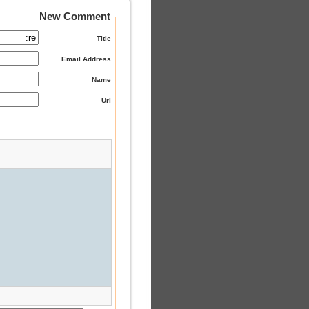
New Comment
Title
Email Address
Name
Url