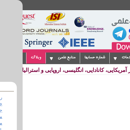
دمات
شماره حسابها
منابع علمی
وبلاگ
پیوندها
ت
آمریکایی، کانادایی، انگلیسی، اروپایی و استرالیایی
رت
خ
چا
ما
مز
عل