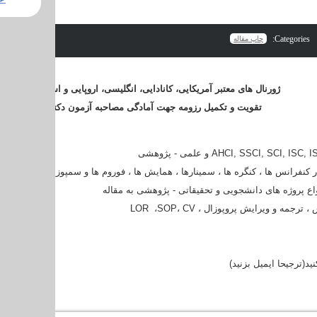
Categories:
چاپ مقاله
ژورنال های معتبر آمریکایی، کانادایی، انگلیسی، اروپایی و استرالیایی
تقویت و تکمیل رزومه جهت آمادگی مصاحبه آزمون دکترا
AHCI, SSCI, SCI, ISC, IS
و علمی - پژوهشی
فرانس ها ، کنگره ها ، سمینارها ، همایش ها ، فوروم ها و سمپوزیوم های معتبر م
اع پروژه های دانشجویی و تحقیقاتی - پژوهشی به مقاله
، ترجمه و ویرایش پروپوزال ،
CV
،
SOP
،
LOR
ید(ترجیحا ایمیل بزنید)