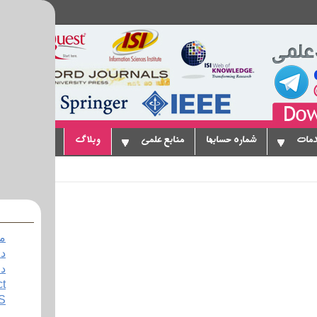
دمات
شماره حسابها
منابع علمی
وبلاگ
پیوندها
ت
مو
دا
ct
..