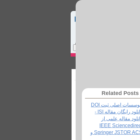
Home
Site Map
Login
ماس با ما
Related Posts
سسات اصلی ثبت DOI
دانلود رایگان مقاله ISI -
نلود مقاله علمی از
IEEE Sciencedire
Springer JSTOR ACS و
.