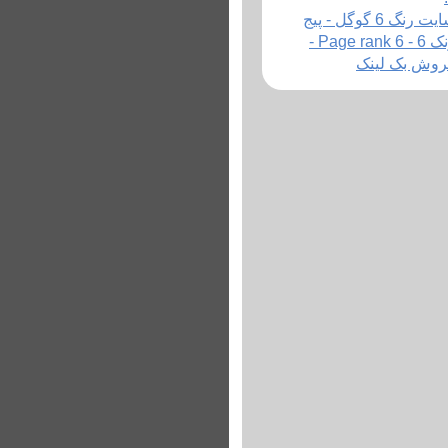
سایت رنگ 6 گوگل - پیج
رنک 6 - Page rank 6 -
روش بک لینک
ختلف، خدمات کتابخانه خود را
در منابع کتابخانه را از
شگاهی به جستجو در منابع
ز یکپارچهسازی اطلاعات و
نشگاه آزاد اسلامی نیز
هی در اولویت قرار داد.