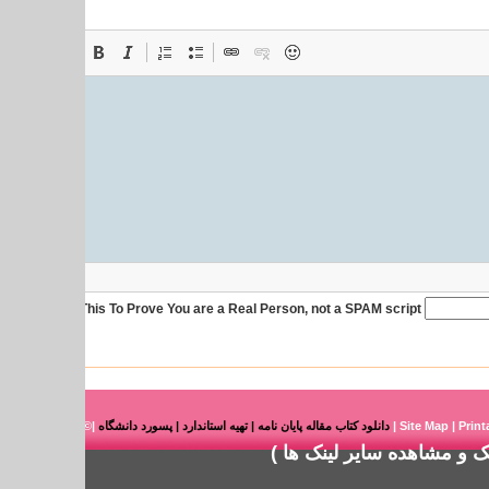
Solve This To Prove You are a Real Person, not a SPAM script.
Print
|
Site Map
|
دانلود کتاب مقاله پایان نامه | تهیه استاندارد | پسورد دانشگاه
|© شرکت هوشمند را
نک
و
مشاهده سایر لینک ها
)