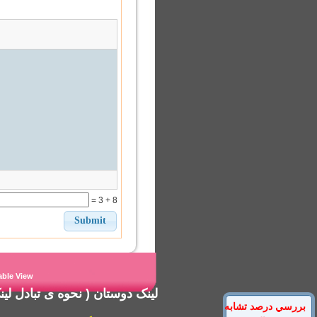
8 + 3 =
able View
لینک دوستان
( نحوه ی
تبادل لی
بررسي درصد تشابه