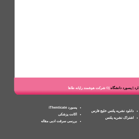
ندارد | پسورد دانشگاه
|© شرکت هوشمند رایانه طاها
پسورد iThenticate
دانلود نشریه پلتس خلیج فارس
اکانت پزشکی
اشتراک نشریه پلتس
بررسی سرقت ادبی مقاله