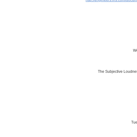
We
Tue