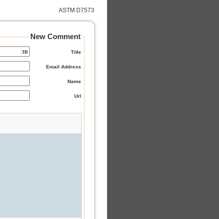
ASTM D7573
New Comment
Title
Email Address
Name
Url